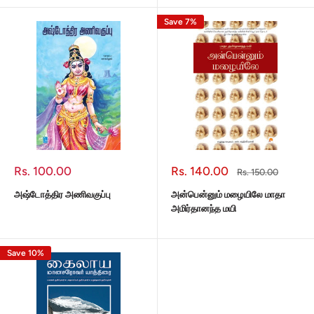
Save 7%
Sale
Sale
Rs. 100.00
Rs. 140.00
Regular
Rs. 150.00
price
price
price
அஷ்டோத்திர அணிவகுப்பு
அன்பென்னும் மழையிலே மாதா
அமிர்தானந்த மயி
Save 10%