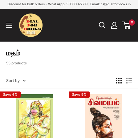
Skip
Discount for Bulk orders - WhatsApp: 95000 45609 | Email: cs@dialforbooks.in
to
Dialforbooks
content
0
மதம்
55 products
Sort by
Save 6%
Save 9%