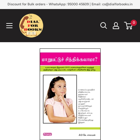
Skip
Discount for Bulk orders - WhatsApp: 95000 45609 | Email: cs@dialforbooks.in
to
Dialforbooks
content
0