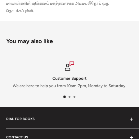
மாணவர்களின் எதிர்காலம் மகத்தானதாக அமைய இந்நூல் ஒரு
தொடக்கப்புள்ளி.
You may also like
Customer Support
We are here to help you from 10am-7pm, Monday to Saturday.
DIAL FOR BOOKS
177/103, First Floor, Ambals Building,
Lloyds Road, Royapettah, Chennai 600014.
CONTACT US